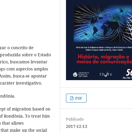
zar o conceito de
 produzida sobre o Estado
órico, buscamos levantar
logo com aspectos amplos
Assim, busca-se apontar
caráter investigativo.
ondônia.
PDF
cept of migration based on
of Rondônia. To treat him
Publicado
s that allows
2017-12-13
that make up the social