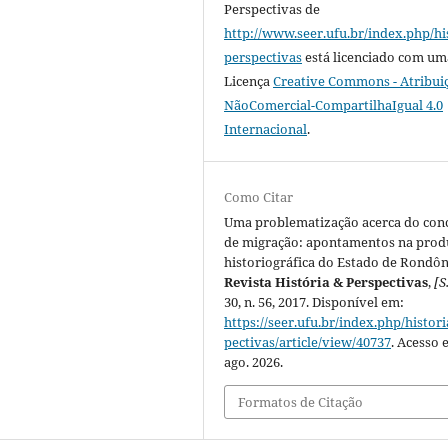
Perspectivas
de
http://www.seer.ufu.br/index.php/hi
perspectivas
está licenciado com um
Licença
Creative Commons - Atribui
NãoComercial-CompartilhaIgual 4.0
Internacional
.
Como Citar
Uma problematização acerca do con
de migração: apontamentos na prod
historiográfica do Estado de Rondôn
Revista História & Perspectivas
,
[S.
30, n. 56, 2017. Disponível em:
https://seer.ufu.br/index.php/histor
pectivas/article/view/40737
. Acesso 
ago. 2026.
Formatos de Citação