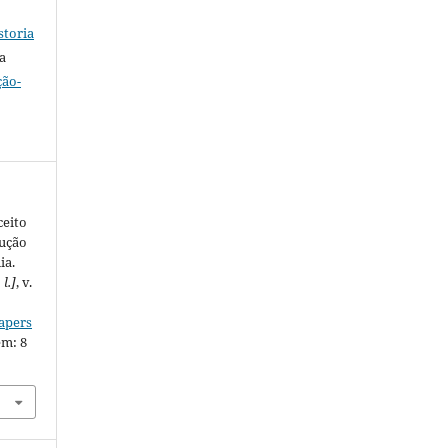
storia
a
ção-
ceito
ução
ia.
 l.]
, v.
iapers
em: 8