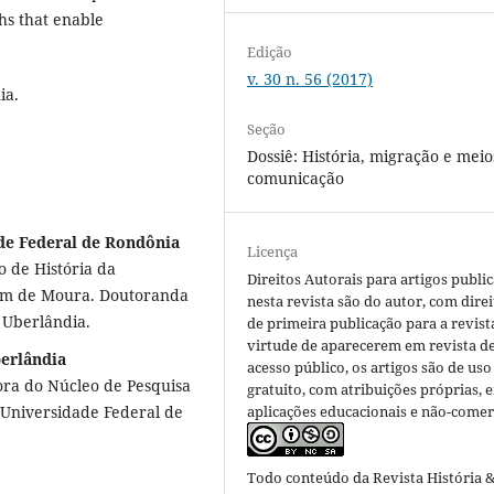
ths that enable
Edição
v. 30 n. 56 (2017)
ia.
Seção
Dossiê: História, migração e meio
comunicação
ade Federal de Rondônia
Licença
 de História da
Direitos Autorais para artigos publi
lim de Moura. Doutoranda
nesta revista são do autor, com direi
 Uberlândia.
de primeira publicação para a revist
virtude de aparecerem em revista d
berlândia
acesso público, os artigos são de uso
ora do Núcleo de Pesquisa
gratuito, com atribuições próprias, 
aplicações educacionais e não-comerc
 Universidade Federal de
Todo conteúdo da Revista História 