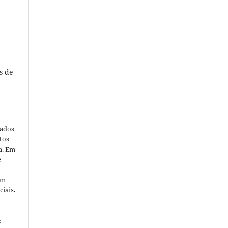
s de
cados
tos
a. Em
e
em
iais.
&