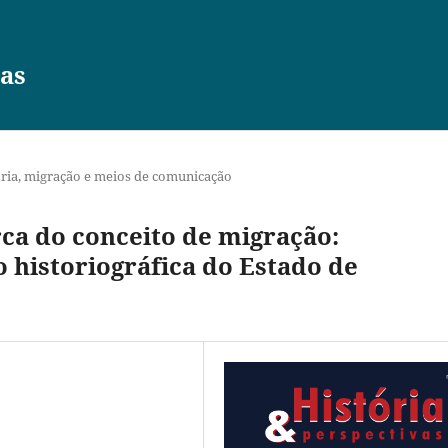
vas
ória, migração e meios de comunicação
a do conceito de migração:
historiográfica do Estado de