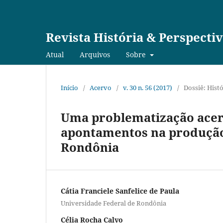
Revista História & Perspecti
Atual
Arquivos
Sobre
Início
/
Acervo
/
v. 30 n. 56 (2017)
/
Dossiê: Hist
Uma problematização acerc
apontamentos na produção 
Rondônia
Cátia Franciele Sanfelice de Paula
Universidade Federal de Rondônia
Célia Rocha Calvo