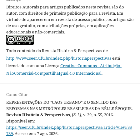
Direitos Autorais para artigos publicados nesta revista são do
autor, com direitos de primeira publicação para a revista. Em
virtude de aparecerem em revista de acesso público, os artigos são
de uso gratuito, com atribuições próprias, em aplicações
educacionais e não-comerciais.
Todo conteúdo da Revista História & Perspectivas
de
http://www.seer.ufu.br/index.php/historiaperspectivas
está
licenciado com uma Licença
Creative Commons - Atribuição-
NãoComercial-CompartilhaIgual 4.0 Internacional
.
Como Citar
REPRESENTAÇÕES DO "CAOS URBANO" E O SENTIDO DAS
REFORMAS NAS METRÓPOLES BRASILEIRAS DA BÉLLE ÉPOQUE.
Revista História & Perspectivas
,
[S. l.]
, v. 29, n. 55, 2016.
Disponível em:
https://seer.ufu.br/index.php/historiaperspectivas/article/view/35
789
. Acesso em: 7 ago. 2026.