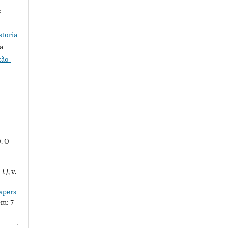
&
storia
a
ção-
A
. O
 l.]
, v.
iapers
em: 7