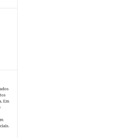
cados
tos
a. Em
e
em
iais.