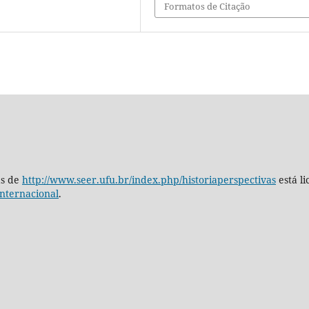
Formatos de Citação
as de
http://www.seer.ufu.br/index.php/historiaperspectivas
está l
nternacional
.