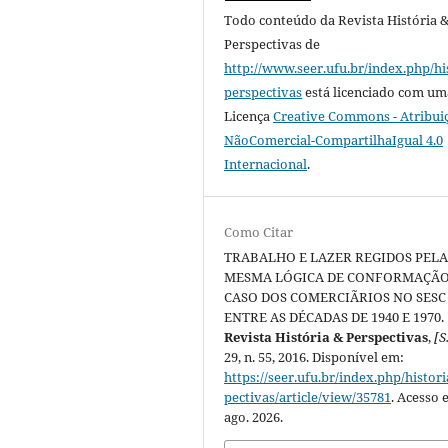
Todo conteúdo da Revista História 
Perspectivas
de
http://www.seer.ufu.br/index.php/hi
perspectivas
está licenciado com um
Licença
Creative Commons - Atribui
NãoComercial-CompartilhaIgual 4.0
Internacional
.
Como Citar
TRABALHO E LAZER REGIDOS PEL
MESMA LÓGICA DE CONFORMAÇÃO
CASO DOS COMERCIÃRIOS NO SESC
ENTRE AS DÉCADAS DE 1940 E 1970.
Revista História & Perspectivas
,
[S.
29, n. 55, 2016. Disponível em:
https://seer.ufu.br/index.php/histor
pectivas/article/view/35781
. Acesso 
ago. 2026.