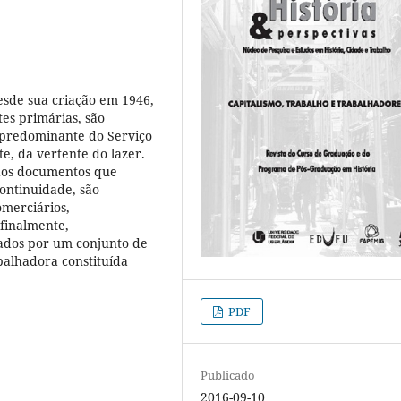
esde sua criação em 1946,
tes primárias, são
o predominante do Serviço
e, da vertente do lazer.
 dos documentos que
ontinuidade, são
omerciários,
finalmente,
tados por um conjunto de
abalhadora constituída
PDF
Publicado
2016-09-10