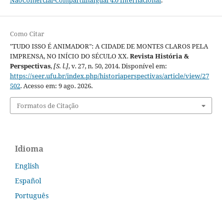
Como Citar
"TUDO ISSO É ANIMADOR": A CIDADE DE MONTES CLAROS PELA
IMPRENSA, NO INÍCIO DO SÉCULO XX.
Revista História &
Perspectivas
,
[S. l.]
, v. 27, n. 50, 2014. Disponível em:
https://seer.ufu.br/index.php/historiaperspectivas/article/view/27
502
. Acesso em: 9 ago. 2026.
Formatos de Citação
Idioma
English
Español
Português