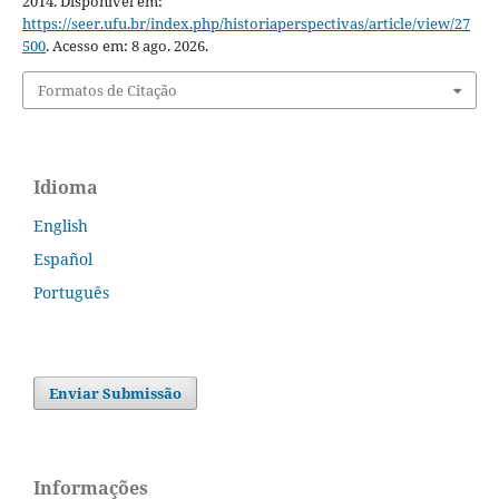
2014. Disponível em:
https://seer.ufu.br/index.php/historiaperspectivas/article/view/27
500
. Acesso em: 8 ago. 2026.
Formatos de Citação
Idioma
English
Español
Português
Enviar Submissão
Informações