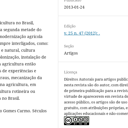
2013-01-24
cultura no Brasil,
Edição
 da segunda metade do
v. 25 n. 47 (2012): .
 modernização agrícola
mpre interligados, como:
Seção
 e natural, cultura
Artigos
lonização, instalação de
 agricultura então
s de experiências e
Licença
graus, mecanização da
Direitos Autorais para artigos publi
na agricultura, em
nesta revista são do autor, com direi
de primeira publicação para a revist
ltura rotineira ou
virtude de aparecerem em revista d
 no Brasil.
acesso público, os artigos são de uso
gratuito, com atribuições próprias, 
o Gomes Carmo. Séculos
aplicações educacionais e não-comerc