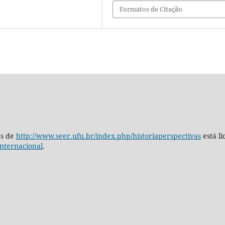
Formatos de Citação
as de
http://www.seer.ufu.br/index.php/historiaperspectivas
está l
nternacional
.