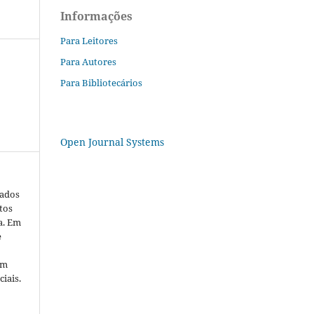
Informações
Para Leitores
Para Autores
Para Bibliotecários
Open Journal Systems
cados
tos
a. Em
e
em
iais.