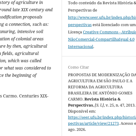
story of agriculture in
Todo conteúdo da Revista História 
 around late XIX century and
Perspectivas
de
modification proposals
http://www.seer.ufu.br/index.php/hi
ng a connection, such as:
perspectivas
está licenciado com um
anuring, intensive soil
Licença
Creative Commons - Atribui
ation of colonial areas
NãoComercial-CompartilhaIgual 4.0
re by then, agricultural
Internacional
.
fields, agricultural
ion, which was called
Como Citar
for what was considered to
PROPOSTAS DE MODERNIZAÇÃO D
ce the beginning of
AGRICULTURA EM SÃO PAULO E A
REFORMA DA AGRICULTURA
BRASILEIRA DE ANTÔNIO GOMES
 Carmo. Centuries XIX-
CARMO.
Revista História &
Perspectivas
,
[S. l.]
, v. 25, n. 47, 2013.
Disponível em:
https://seer.ufu.br/index.php/histor
pectivas/article/view/21273
. Acesso 
ago. 2026.