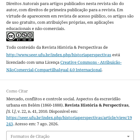
Direitos Autorais para artigos publicados nesta revista são do
autor, com direitos de primeira publicação para a revista. Em
virtude de aparecerem em revista de acesso público, os artigos são
de uso gratuito, com atribuições próprias, em aplicações
educacionais e não-comerciais.
Todo conteúdo da Revista História & Perspectivas
de
http://www.seer.ufu.br/index.php/historiaperspectivas
está
licenciado com uma Licença
Creative Commons - Atribuição-
NãoComercial-CompartilhaIgual 4.0 Internacional
.
Como Citar
Mercado, conflitos e controle social. Aspectos da escravidão
urbana em Belém (1860-1888).
Revista História & Perspectivas
,
[S. l.]
, v. 22, n. 41, 2010. Disponível em:
https://seer.ufu.br/index.php/historiaperspectivas/article/view/19
243
. Acesso em: 7 ago. 2026.
Formatos de Citação