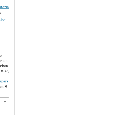
storia
a
ção-
ão
or em
vista
, n. 43,
iapers
em: 6