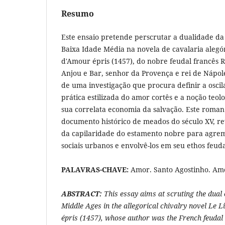
Resumo
Este ensaio pretende perscrutar a dualidade d
Baixa Idade Média na novela de cavalaria alegó
d'Amour épris (1457), do nobre feudal francês 
Anjou e Bar, senhor da Provença e rei de Nápole
de uma investigação que procura definir a osci
prática estilizada do amor cortês e a noção teo
sua correlata economia da salvação. Este roma
documento histórico de meados do século XV, r
da capilaridade do estamento nobre para agrem
sociais urbanos e envolvê-los em seu ethos feud
PALAVRAS-CHAVE:
Amor. Santo Agostinho. Amo
ABSTRACT:
This essay aims at scruting the dual 
Middle Ages in the allegorical chivalry novel Le 
épris (1457), whose author was the French feudal 