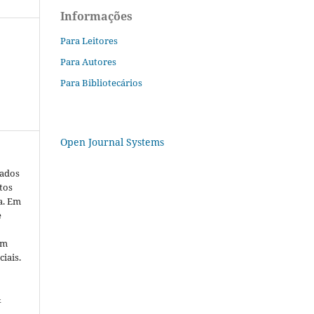
Informações
Para Leitores
Para Autores
Para Bibliotecários
Open Journal Systems
cados
tos
a. Em
e
em
iais.
&