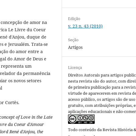
Edição
a concepção de amor na
v. 23 n. 43 (2010)
rica Le Livre du Coeur
René d'Anjou, duque de
Seção
s e Jerusalém. Trata-se
Artigos
lação do amor entre a
logal do Amor de Deus e
n representa um
Licença
evelador da permanência
Direitos Autorais para artigos publi
iar os novos setores
nesta revista são do autor, com direi
de primeira publicação para a revist
al
virtude de aparecerem em revista d
acesso público, os artigos são de uso
r Cortês.
gratuito, com atribuições próprias, 
aplicações educacionais e não-comerc
concept of Love in the Late
Livre du Coeur d'Amour
Todo conteúdo da Revista História 
lord René d'Anjou, the