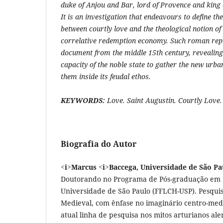
duke of Anjou and Bar, lord of Provence and king
It is an investigation that endeavours to define the
between courtly love and the theological notion of
correlative redemption economy. Such roman repr
document from the middle 15th century, revealing
capacity of the noble state to gather the new urban
them inside its feudal ethos.
KEYWORDS:
Love. Saint Augustin. Courtly Love.
Biografia do Autor
<i>Marcus <i>Baccega, Universidade de São Pa
Doutorando no Programa de Pós-graduação em H
Universidade de São Paulo (FFLCH-USP). Pesquis
Medieval, com ênfase no imaginário centro-medi
atual linha de pesquisa nos mitos arturianos ale