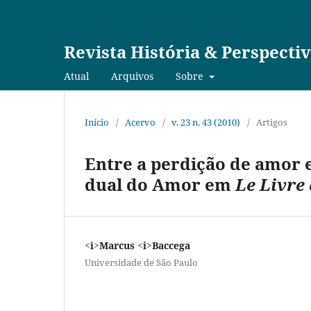
Revista História & Perspecti
Atual
Arquivos
Sobre
Início
/
Acervo
/
v. 23 n. 43 (2010)
/
Artigos
Entre a perdição de amor e
dual do Amor em
Le Livre
<i>Marcus <i>Baccega
Universidade de São Paulo