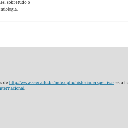
les, sobretudo o
emiologia.
as de
http://www.seer.ufu.br/index.php/historiaperspectivas
está l
nternacional
.