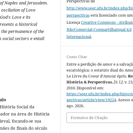
Perspectivas
de
 of Naples and Jerusalem.
http://www.seer.ufu.br/index.php/hi
 oscilation of Love
perspectivas
está licenciado com um
 God's Love e its
Licença
Creative Commons - Atribui
esents a historical
NãoComercial-CompartilhaIgual 4.0
 the permanence of the
Internacional
.
 social sectors e entail
Como Citar
Entre a perdição de amor e a salvaç
escatológica: o estatuto dual do Am
Le Livre du Coeur d’Amour épris.
Re
História & Perspectivas
,
[S. l.]
, v. 23
2010. Disponível em:
https://seer.ufu.br/index.php/histor
ulo
pectivas/article/view/19224
. Acesso 
ago. 2026.
istória Social da
ador na área de História
Formatos de Citação
eval, focando-se sua
mães de finais do século