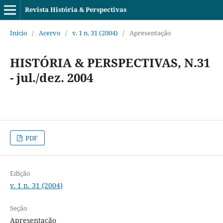
Revista História & Perspectivas
Início
/
Acervo
/
v. 1 n. 31 (2004)
/
Apresentação
HISTÓRIA & PERSPECTIVAS, N.31
- jul./dez. 2004
PDF
Edição
v. 1 n. 31 (2004)
Seção
Apresentação