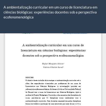
Voltar
aos
A ambientalização curricular em um curso de licenciatura em
Detalhes
ciências biológicas: experiências docentes sob a perspectiva
do
ecofenomenológica
Artigo
Ba
Ba
P