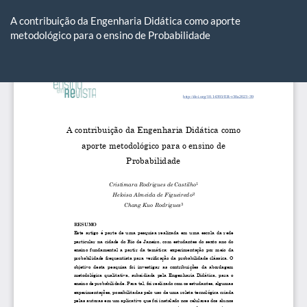
Voltar
aos
A contribuição da Engenharia Didática como aporte
Detalhes
metodológico para o ensino de Probabilidade
do
Artigo
Ba
Ba
P