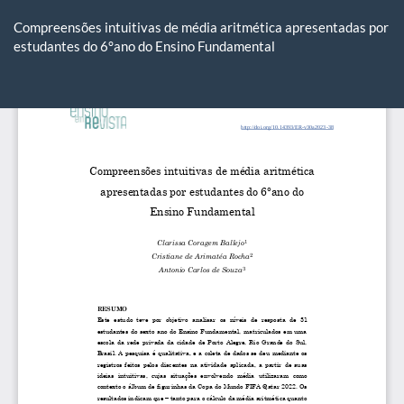
Voltar
aos
Compreensões intuitivas de média aritmética apresentadas por
Detalhes
estudantes do 6°ano do Ensino Fundamental
do
Artigo
Ba
Ba
P