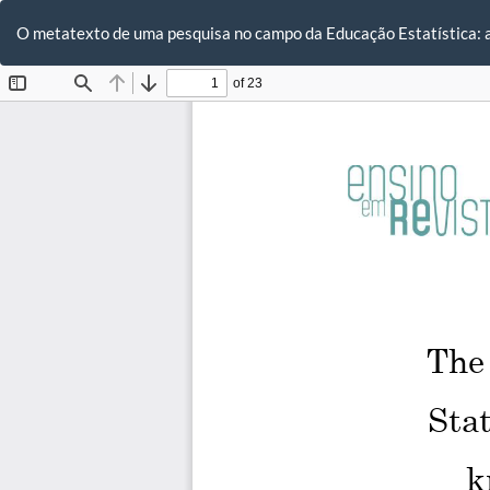
Voltar
aos
O metatexto de uma pesquisa no campo da Educação Estatística: a
Detalhes
do
Artigo