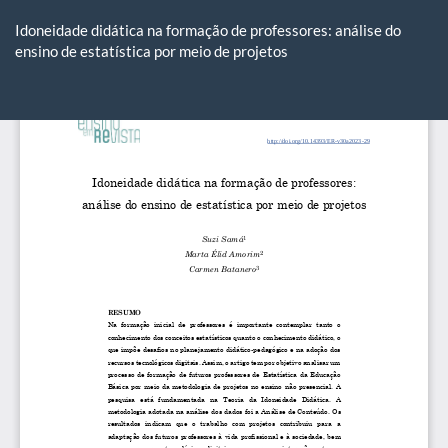
Voltar
aos
Idoneidade didática na formação de professores: análise do
Detalhes
ensino de estatística por meio de projetos
do
Artigo
Ba
Ba
P