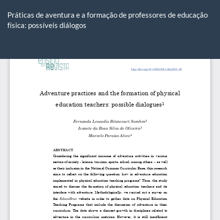
Voltar
aos
Práticas de aventura e a formação de professores de educação
Detalhes
física: possíveis diálogos
do
Artigo
Ba
Ba
P