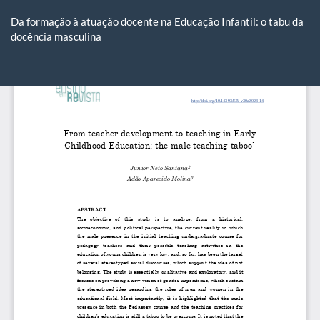
Voltar
aos
Da formação à atuação docente na Educação Infantil: o tabu da
Detalhes
docência masculina
do
Artigo
Ba
Ba
P