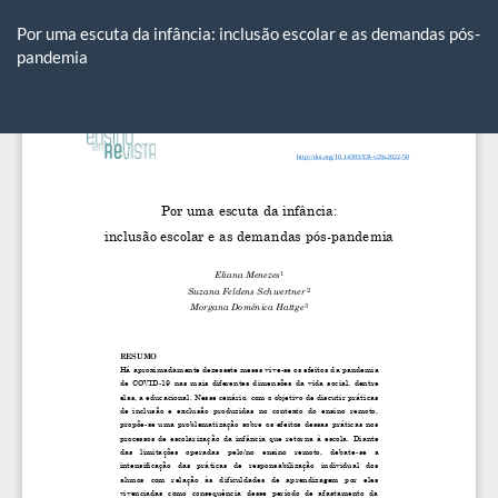
Voltar
aos
Por uma escuta da infância: inclusão escolar e as demandas pós-
Detalhes
pandemia
do
Artigo
Ba
Ba
P