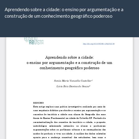
Voltar
aos
Aprendendo sobre a cidade: o ensino por argumentação e a
Detalhes
construção de um conhecimento geográfico poderoso
do
Artigo
Ba
Ba
P