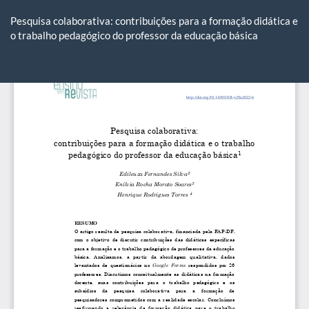
Voltar
aos
Pesquisa colaborativa: contribuições para a formação didática e
Detalhes
o trabalho pedagógico do professor da educação básica
do
Artigo
Ba
Ba
P