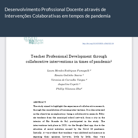
Voltar
aos
Desenvolvimento Profissional Docente através de
Detalhes
Intervenções Colaborativas em tempos de pandemia
do
Artigo
Ba
Ba
P