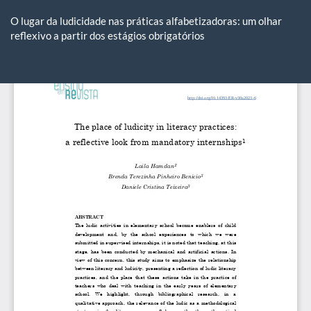
Voltar
aos
O lugar da ludicidade nas práticas alfabetizadoras: um olhar
Detalhes
reflexivo a partir dos estágios obrigatórios
do
Artigo
Ba
Ba
P