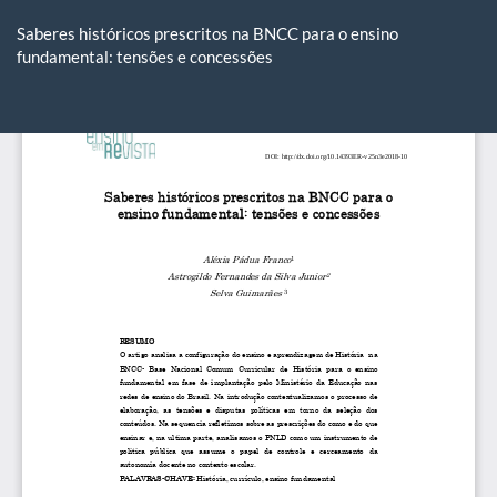
Voltar
aos
Saberes históricos prescritos na BNCC para o ensino
Detalhes
fundamental: tensões e concessões
do
Artigo
Ba
Ba
P