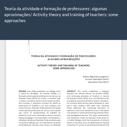
Voltar
aos
Teoria da atividade e formação de professores: algumas
Detalhes
aproximações/ Activity theory and training of teachers: some
do
approaches
Artigo
Ba
Ba
P