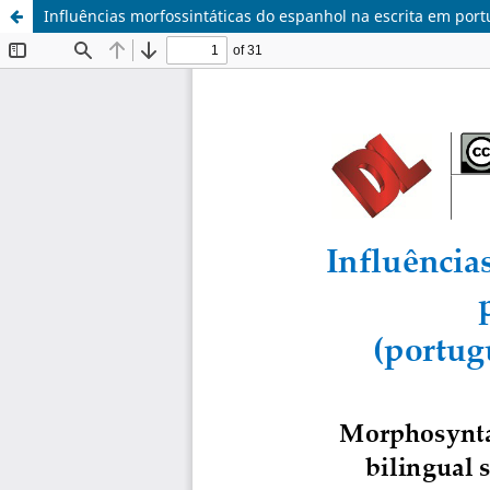
Influências morfossintáticas do espanhol na escrita em por