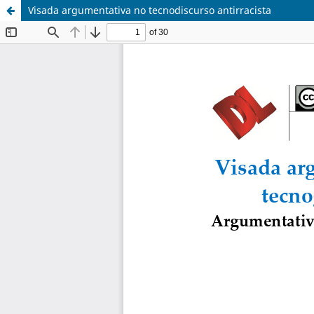
Visada argumentativa no tecnodiscurso antirracista