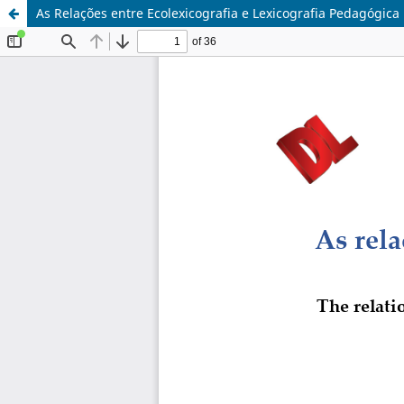
As Relações entre Ecolexicografia e Lexicografia Pedagógica