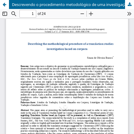
Descrevendo o procedimento metodológico de uma investigação de estudos de tradução baseada em corpora