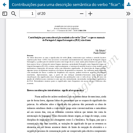
Contribuições para uma descrição semântica do verbo "ficar": o que os manuais de Português Língua Estrangeira (PLE) não dizem