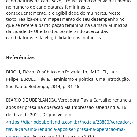
candidaturas de cada sexo. Trouxe como objetivo o aumento
no número de candidaturas femininas e,
consequentemente, a elegibilidade de mulheres. Neste
texto, realiza-se um mapeamento do seu desempenho no
que se refere à participação feminina na Câmara Municipal
da cidade de Uberlândia, ponderando acerca das
candidaturas e da elegibilidade das mulheres.
Referências
BIROLI, Flávia. O público e o Privado. In.: MIGUEL, Luis
Felipe; BIROLI, Flávia. Feminismo e política: uma introdução.
São Paulo: Boitempo, 2014, p. 31-46.
DIÁRIO DE UBERLÂNDIA. Vereadora Flávia Carvalho renuncia
após ser presa na operação Má Impressão. Uberlândia. 16
de deze de 2019. Disponível em:
<
https://diariodeuberlandia.com.br/noticia/23800/vereadora-
flavia-carvalho-renuncia-apos-ser-presa-na-operacao-ma-
impressao
>. Acesso em 17 de dez. de 2019.