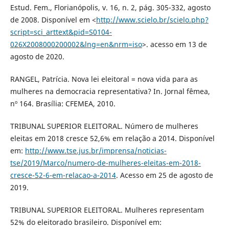
Estud. Fem., Florianópolis, v. 16, n. 2, pág. 305-332, agosto
de 2008. Disponível em <
http://www.scielo.br/scielo.php?
script=sci_arttext&pid=S0104-
026X2008000200002&lng=en&nrm=iso
>. acesso em 13 de
agosto de 2020.
RANGEL, Patrícia. Nova lei eleitoral = nova vida para as
mulheres na democracia representativa? In. Jornal fêmea,
nº 164. Brasília: CFEMEA, 2010.
TRIBUNAL SUPERIOR ELEITORAL. Número de mulheres
eleitas em 2018 cresce 52,6% em relação a 2014. Disponível
em:
http://www.tse.jus.br/imprensa/noticias-
tse/2019/Marco/numero-de-mulheres-eleitas-em-2018-
cresce-52-6-em-relacao-a-2014
. Acesso em 25 de agosto de
2019.
TRIBUNAL SUPERIOR ELEITORAL. Mulheres representam
52% do eleitorado brasileiro. Disponível em: