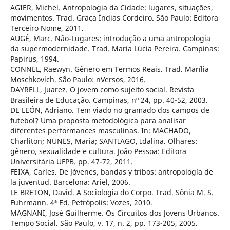
AGIER, Michel. Antropologia da Cidade: lugares, situações,
movimentos. Trad. Graça Índias Cordeiro. São Paulo: Editora
Terceiro Nome, 2011.
AUGÉ, Marc. Não-Lugares: introdução a uma antropologia
da supermodernidade. Trad. Maria Lúcia Pereira. Campinas:
Papirus, 1994.
CONNEL, Raewyn. Gênero em Termos Reais. Trad. Marília
Moschkovich. São Paulo: nVersos, 2016.
DAYRELL, Juarez. O jovem como sujeito social. Revista
Brasileira de Educação. Campinas, nº 24, pp. 40-52, 2003.
DE LEÓN, Adriano. Tem viado no gramado dos campos de
futebol? Uma proposta metodológica para analisar
diferentes performances masculinas. In: MACHADO,
Charliton; NUNES, Maria; SANTIAGO, Idalina. Olhares:
gênero, sexualidade e cultura. João Pessoa: Editora
Universitária UFPB. pp. 47-72, 2011.
FEIXA, Carles. De Jóvenes, bandas y tribos: antropología de
la juventud. Barcelona: Ariel, 2006.
LE BRETON, David. A Sociologia do Corpo. Trad. Sônia M. S.
Fuhrmann. 4ª Ed. Petrópolis: Vozes, 2010.
MAGNANI, José Guilherme. Os Circuitos dos Jovens Urbanos.
Tempo Social. São Paulo, v. 17, n. 2, pp. 173-205, 2005.