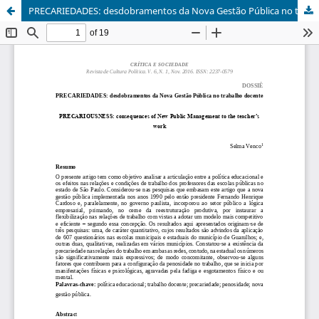
PRECARIEDADES: desdobramentos da Nova Gestão Pública no trabalho docente