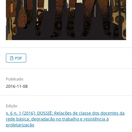
PDF
Publicado
2016-11-08
Edição
v. 6 n. 1 (2016): DOSSIÊ: Relações de classe dos docentes da
rede básica: degradação no trabalho e resistência à
proletarização