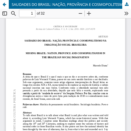
SAUDADES DO BRASIL: NAÇÃO, PROVÃNCIA E COSMOPOLITISMO NA IMAGINAÇÃO SOCIAL BRASILEIRA