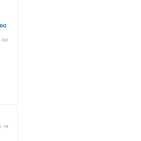
ADO
- 161
 - 19