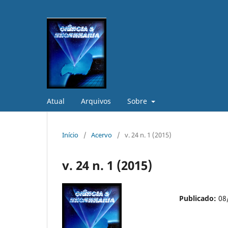
Atual
Arquivos
Sobre
Início
/
Acervo
/
v. 24 n. 1 (2015)
v. 24 n. 1 (2015)
Publicado:
08