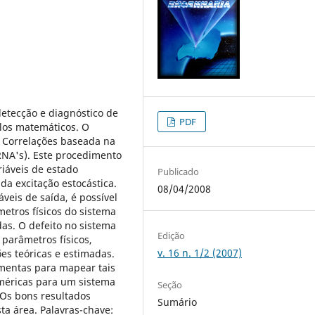
detecção e diagnóstico de
PDF
los matemáticos. O
 Correlações baseada na
(RNA's). Este procedimento
riáveis de estado
Publicado
a excitação estocástica.
08/04/2008
veis de saída, é possível
metros físicos do sistema
das. O defeito no sistema
Edição
 parâmetros físicos,
v. 16 n. 1/2 (2007)
es teóricas e estimadas.
amentas para mapear tais
uméricas para um sistema
Seção
 Os bons resultados
Sumário
ta área. Palavras-chave: