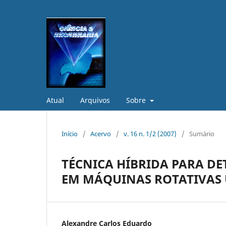
Atual
Arquivos
Sobre
Início
/
Acervo
/
v. 16 n. 1/2 (2007)
/
Sumário
TÉCNICA HÍBRIDA PARA DE
EM MÁQUINAS ROTATIVAS
Alexandre Carlos Eduardo