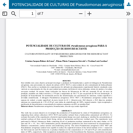
POTENCIALIDADE DE CULTURAS DE Pseudomonas aeruginosa PARA A PRODUÇÃO DE BIOSURFACTANTE