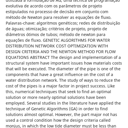
utilizada a formulação de AG, uma técnica de programação
evolutiva de acordo com os parâmetros de projeto
estipulados no processo de decisão em conjunto com
método de Newton para resolver as equações de fluxo.
Palavras-chave: algoritmos genéticos; redes de distribuição
de águas; otimização; critérios de projeto, projeto de
diâmetros ótimos de tubos; método de newton para
equações de fluxo. GENETIC ALGORITHMS FOR WATER
DISTRIBUTION NETWORK COST OPTIMIZATION WITH
DESIGN CRITERIA AND THE NEWTON METHOD FOR FLOW
EQUATIONS ABSTRACT The design and implementation of a
structural system have important issues how materials costs
that will be executed. The diameter of the pipe is one of the
components that have a great influence on the cost of a
water distribution network. The study of ways to reduce the
cost of the pipes is a major factor in project success. Like
this, numerical techniques that seek to find an optimal
solution or more nearly optimal solutions have been
employed. Several studies in the literature have applied the
technique of Genetic Algorithms (GA) in order to find
solutions almost optimal. However, the part major not has
used a control condition how the design criteria called
monjus, in which the low tide diameter must be less than