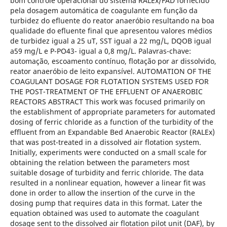
bom controle operacional do sistema RALEx/FAD fornecido
pela dosagem automática de coagulante em função da
turbidez do efluente do reator anaeróbio resultando na boa
qualidade do efluente final que apresentou valores médios
de turbidez igual a 25 uT, SST igual a 22 mg/L, DQOB igual
a59 mg/L e P-PO43- igual a 0,8 mg/L. Palavras-chave:
automação, escoamento contínuo, flotação por ar dissolvido,
reator anaeróbio de leito expansível. AUTOMATION OF THE
COAGULANT DOSAGE FOR FLOTATION SYSTEMS USED FOR
THE POST-TREATMENT OF THE EFFLUENT OF ANAEROBIC
REACTORS ABSTRACT This work was focused primarily on
the establishment of appropriate parameters for automated
dosing of ferric chloride as a function of the turbidity of the
effluent from an Expandable Bed Anaerobic Reactor (RALEx)
that was post-treated in a dissolved air flotation system.
Initially, experiments were conducted on a small scale for
obtaining the relation between the parameters most
suitable dosage of turbidity and ferric chloride. The data
resulted in a nonlinear equation, however a linear fit was
done in order to allow the insertion of the curve in the
dosing pump that requires data in this format. Later the
equation obtained was used to automate the coagulant
dosage sent to the dissolved air flotation pilot unit (DAF), by