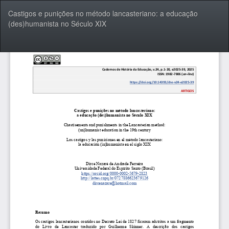
Voltar
Castigos e punições no método lancasteriano: a educação
aos
(des)humanista no Século XIX
Detalhes
do
Artigo
Bai
Ba
P