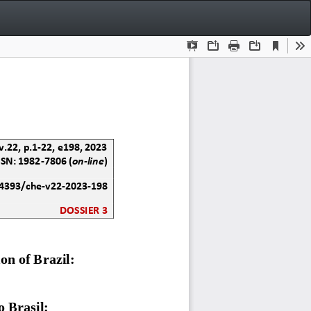
Bai
Ba
P