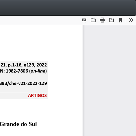
Bai
Ba
P