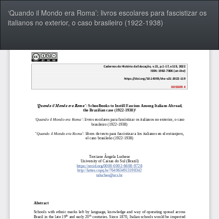
Voltar
‘Quando il Mondo era Roma’: livros escolares para fascistizar os
aos
italianos no exterior, o caso brasileiro (1922-1938)
Detalhes
do
Artigo
Bai
Ba
P