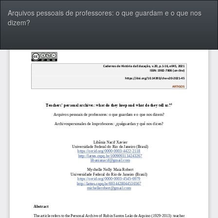
Voltar
Arquivos pessoais de professores: o que guardam e o que nos
aos
dizem?
Detalhes
do
Artigo
Bai
Ba
P