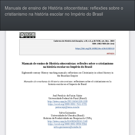
Voltar
Manuais de ensino de História oitocentistas: reflexões sobre o
aos
cristianismo na história escolar no Império do Brasil
Detalhes
do
Artigo
Bai
Ba
P