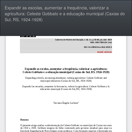
Voltar
Expandir as escolas, aumentar a frequência, valorizar a
aos
agricultura: Celeste Gobbato e a educação municipal (Caxias do
Detalhes
Sul, RS, 1924-1928)
do
Artigo
Bai
Ba
P