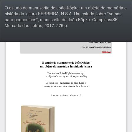
Voltar
O estudo do manuscrito de João Köpke: um objeto de memória e
aos
história da leitura FERREIRA, N.S.A. Um estudo sobre "Versos
Detalhes
para pequeninos", manuscrito de João Köpke. Campinas/SP:
do
Mercado das Letras, 2017. 275 p.
Artigo
Bai
Ba
P