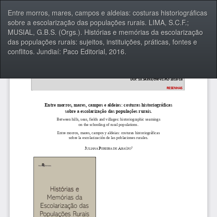
Voltar
Entre morros, mares, campos e aldeias: costuras historiográficas
aos
sobre a escolarização das populações rurais. LIMA, S.C.F.;
Detalhes
MUSIAL, G.B.S. (Orgs.). Histórias e memórias da escolarização
do
das populações rurais: sujeitos, instituições, práticas, fontes e
Artigo
conflitos. Jundiaí: Paco Editorial, 2016.
Bai
Ba
P