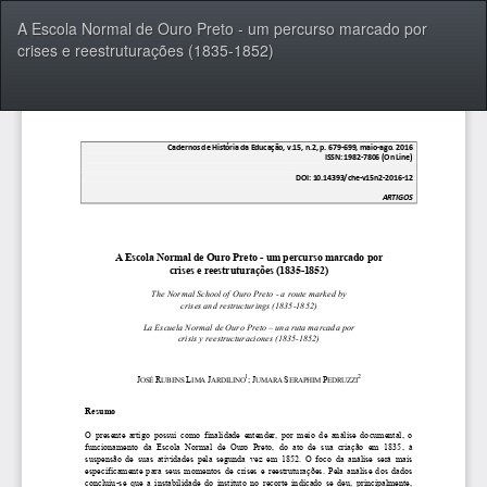
Voltar
A Escola Normal de Ouro Preto - um percurso marcado por
aos
crises e reestruturações (1835-1852)
Detalhes
do
Artigo
Bai
Ba
P