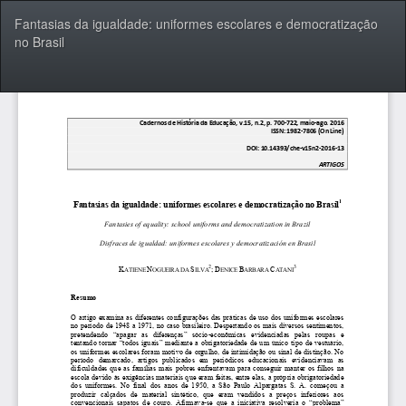
Voltar
Fantasias da igualdade: uniformes escolares e democratização
aos
no Brasil
Detalhes
do
Artigo
Bai
Ba
P