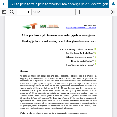
A luta pela terra e pelo território: uma andança pelo sudoeste goiano